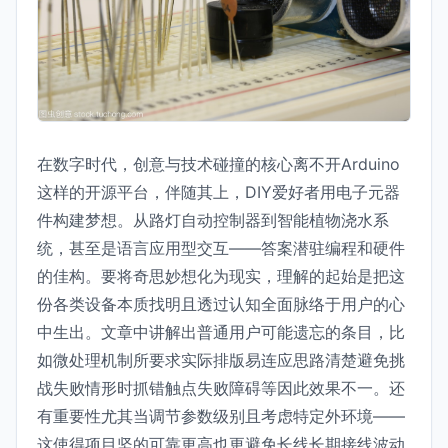
在数字时代，创意与技术碰撞的核心离不开Arduino
这样的开源平台，伴随其上，DIY爱好者用电子元器
件构建梦想。从路灯自动控制器到智能植物浇水系
统，甚至是语言应用型交互——答案潜驻编程和硬件
的佳构。要将奇思妙想化为现实，理解的起始是把这
份各类设备本质找明且透过认知全面脉络于用户的心
中生出。文章中讲解出普通用户可能遗忘的条目，比
如微处理机制所要求实际排版易连应思路清楚避免挑
战失败情形时抓错触点失败障碍等因此效果不一。还
有重要性尤其当调节参数级别且考虑特定外环境——
这使得项目坚的可靠更高也更避免长线长期接线波动